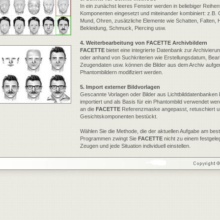
In ein zunächst leeres Fenster werden in beliebiger Reihenf
Komponenten eingesetzt und miteinander kombiniert: z.B. 
Mund, Ohren, zusätzliche Elemente wie Schatten, Falten, H
Bekleidung, Schmuck, Piercing usw.
4. Weiterbearbeitung von FACETTE Archivbildern
FACETTE
bietet eine integrierte Datenbank zur Archivieru
oder anhand von Suchkriterien wie Erstellungsdatum, Bea
Zeugendaten usw. können die Bilder aus dem Archiv aufge
Phantombildern modifiziert werden.
5. Import externer Bildvorlagen
Gescannte Vorlagen oder Bilder aus Lichtbilddatenbanken
importiert und als Basis für ein Phantombild verwendet wer
an die
FACETTE
Referenzmaske angepasst, retuschiert u
Gesichtskomponenten bestückt.
Wählen Sie die Methode, die der aktuellen Aufgabe am bes
Programmen zwingt Sie
FACETTE
nicht zu einem festgele
Zeugen und jede Situation individuell einstellen.