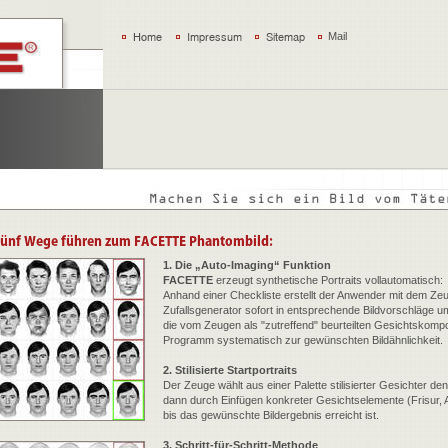
Mail
1. Die „Auto-Imaging“ Funktion
FACETTE
erzeugt synthetische Portraits vollautomatisch:
Anhand einer Checkliste erstellt der Anwender mit dem Ze
Zufallsgenerator sofort in entsprechende Bildvorschläge 
die vom Zeugen als "zutreffend" beurteilten Gesichtskompo
Programm systematisch zur gewünschten Bildähnlichkeit.
2. Stilisierte Startportraits
Der Zeuge wählt aus einer Palette stilisierter Gesichter 
dann durch Einfügen konkreter Gesichtselemente (Frisur, A
bis das gewünschte Bildergebnis erreicht ist.
3. Schritt-für-Schritt-Methode